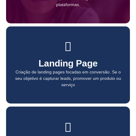
plataformas.
plataformas.
Landing Page
Landing Page
Criação de landing pages focadas em conversão. Se o
Criação de landing pages focadas em conversão. Se o
seu objetivo é capturar leads, promover um produto ou
seu objetivo é capturar leads, promover um produto ou
serviço
serviço