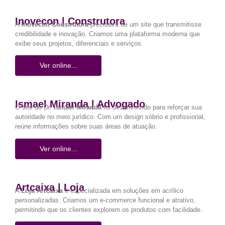
Inovecon | Construtora
A
Inovecon Construtora
precisava de um site que transmitisse
credibilidade e inovação. Criamos uma plataforma moderna que
exibe seus projetos, diferenciais e serviços.
Ver online...
Ismael Miranda | Advogado
O site do Dr.
Ismael Miranda
foi desenvolvido para reforçar sua
autoridade no meio jurídico. Com um design sóbrio e profissional,
reúne informações sobre suas áreas de atuação.
Ver online...
Artcaixa | Loja
A
Loja ArtCaixa
é especializada em soluções em acrílico
personalizadas. Criamos um e-commerce funcional e atrativo,
permitindo que os clientes explorem os produtos com facilidade.