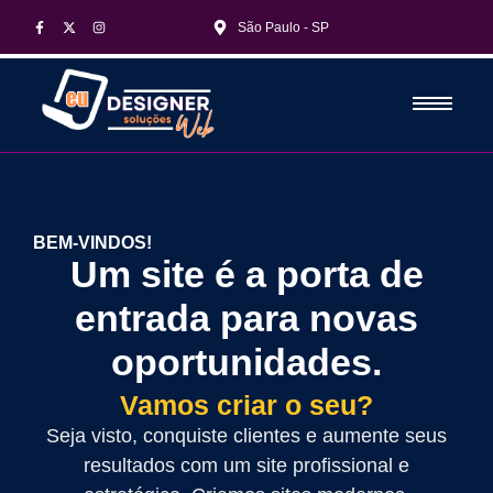
São Paulo - SP
BEM-VINDOS!
Um site é a porta de
entrada para novas
oportunidades.
V
a
m
o
s
c
r
i
a
r
o
s
e
u
?
Seja visto, conquiste clientes e aumente seus
resultados com um site profissional e