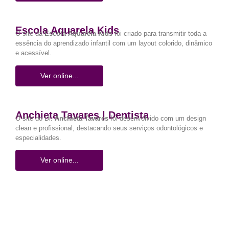
Escola Aquarela Kids
O site da
Escola Aquarela Kids
foi criado para transmitir toda a
essência do aprendizado infantil com um layout colorido, dinâmico
e acessível.
Ver online...
Anchieta Tavares | Dentista
O site do Dr.
Anchieta Tavares
foi desenvolvido com um design
clean e profissional, destacando seus serviços odontológicos e
especialidades.
Ver online...