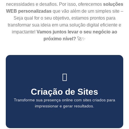
necessidades e desafios. Por isso, oferecemos
soluções
WEB personalizadas
que vão além de um simples site –
Seja qual for o seu objetivo, estamos prontos para
transformar sua ideia em uma solução digital eficiente e
impactante!
Vamos juntos levar o seu negócio ao
próximo nível?
🚀✨
Criação de Sites
Criação de Sites
Transforme sua presença online com sites criados para
Transforme sua presença online com sites criados para
impressionar e gerar resultados.
impressionar e gerar resultados.