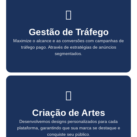
Gestão de Tráfego
Gestão de Tráfego
Maximize o alcance e as conversões com campanhas de
Maximize o alcance e as conversões com campanhas de
tráfego pago. Através de estratégias de anúncios
tráfego pago. Através de estratégias de anúncios
segmentados.
segmentados.
Criação de Artes
Criação de Artes
Desenvolvemos designs personalizados para cada
Desenvolvemos designs personalizados para cada
plataforma, garantindo que sua marca se destaque e
plataforma, garantindo que sua marca se destaque e
conquiste seu público.
conquiste seu público.