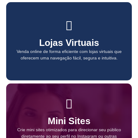
Lojas Virtuais
Lojas Virtuais
Venda online de forma eficiente com lojas virtuais que
Venda online de forma eficiente com lojas virtuais que
oferecem uma navegação fácil, segura e intuitiva.
oferecem uma navegação fácil, segura e intuitiva.
Mini Sites
Mini Sites
Crie mini sites otimizados para direcionar seu público
Crie mini sites otimizados para direcionar seu público
diretamente ao seu perfil no Instagram ou outras
diretamente ao seu perfil no Instagram ou outras